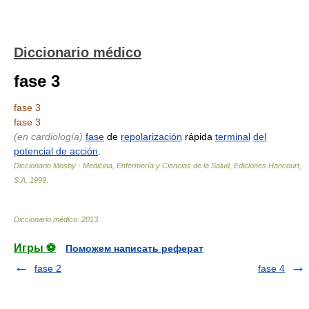
Diccionario médico
fase 3
fase 3
fase 3
(en cardiología)
fase
de
repolarización
rápida
terminal
del
potencial de acción
.
Diccionario Mosby - Medicina, Enfermería y Ciencias de la Salud, Ediciones Hancourt,
S.A
.
1999
.
Diccionario médico
.
2013
.
Игры ⚽
Поможем написать реферат
fase 2
fase 4