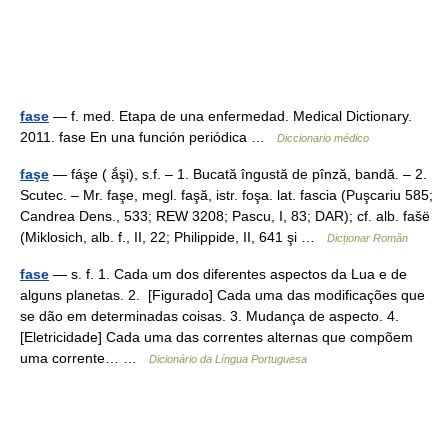
fase
— f. med. Etapa de una enfermedad. Medical Dictionary.
2011. fase En una función periódica …
Diccionario médico
faşe
— fáşe ( ắşi), s.f. – 1. Bucată îngustă de pînză, bandă. – 2.
Scutec. – Mr. faşe, megl. faşă, istr. foşa. lat. fascia (Puşcariu 585;
Candrea Dens., 533; REW 3208; Pascu, I, 83; DAR); cf. alb. fašë
(Miklosich, alb. f., II, 22; Philippide, II, 641 şi …
Dicționar Român
fase
— s. f. 1. Cada um dos diferentes aspectos da Lua e de
alguns planetas. 2. [Figurado] Cada uma das modificações que
se dão em determinadas coisas. 3. Mudança de aspecto. 4.
[Eletricidade] Cada uma das correntes alternas que compõem
uma corrente… …
Dicionário da Língua Portuguesa