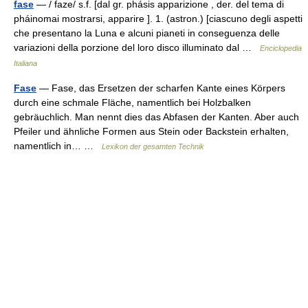
fase
— / faze/ s.f. [dal gr. phásis apparizione , der. del tema di
pháinomai mostrarsi, apparire ]. 1. (astron.) [ciascuno degli aspetti
che presentano la Luna e alcuni pianeti in conseguenza delle
variazioni della porzione del loro disco illuminato dal …
Enciclopedia
Italiana
Fase
— Fase, das Ersetzen der scharfen Kante eines Körpers
durch eine schmale Fläche, namentlich bei Holzbalken
gebräuchlich. Man nennt dies das Abfasen der Kanten. Aber auch
Pfeiler und ähnliche Formen aus Stein oder Backstein erhalten,
namentlich in… …
Lexikon der gesamten Technik